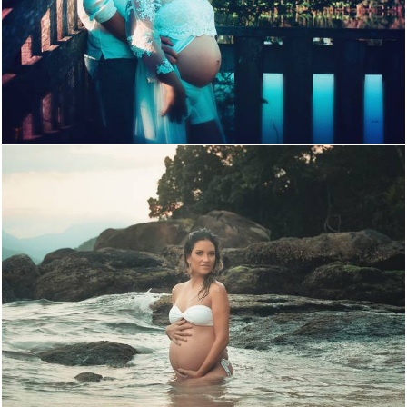
2560
0
1822
37